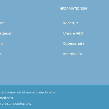
INFORMATIONEN
ite
Widerruf
ationen
Unsere AGB
ns
Datenschutz
t
Impressum
kosten, wenn nicht anders beschrieben.
tellwert.
ierung:
photodesignz