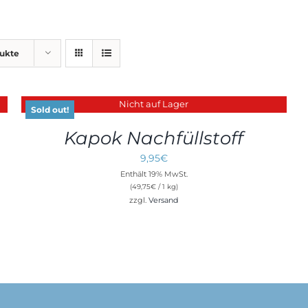
dukte
Nicht auf Lager
DETAILS
Sold out!
Kapok Nachfüllstoff
9,95
€
Enthält 19% MwSt.
(
49,75
€
/ 1 kg)
zzgl.
Versand