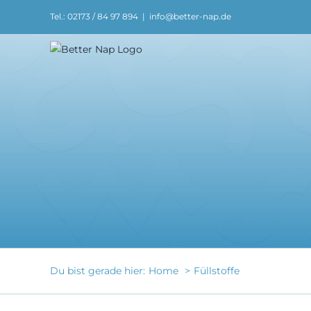
Zum
Tel.: 02173 / 84 97 894
|
info@better-nap.de
Inhalt
springen
Du bist gerade hier:
Home
Füllstoffe