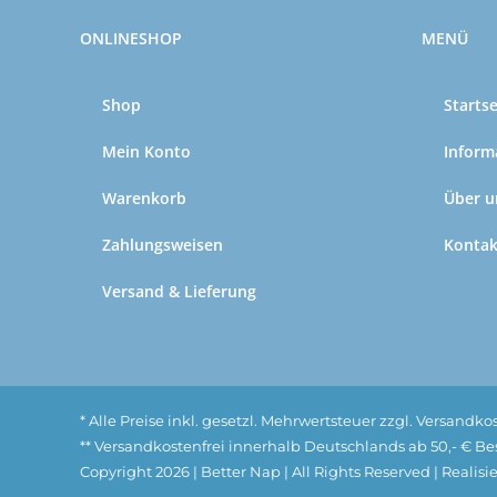
ONLINESHOP
MENÜ
Shop
Startse
Mein Konto
Inform
Warenkorb
Über u
Zahlungsweisen
Kontak
Versand & Lieferung
* Alle Preise inkl. gesetzl. Mehrwertsteuer zzgl. Versand
** Versandkostenfrei innerhalb Deutschlands ab 50,- € Bes
Copyright
2026 | Better Nap | All Rights Reserved | Realis