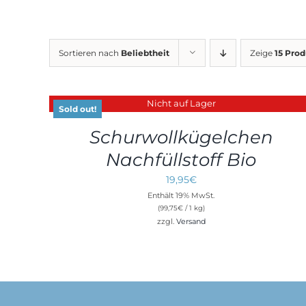
Sortieren nach
Beliebtheit
Zeige
15 Pro
Nicht auf Lager
DETAILS
Sold out!
Schurwollkügelchen
Nachfüllstoff Bio
19,95
€
Enthält 19% MwSt.
(
99,75
€
/ 1 kg)
zzgl.
Versand