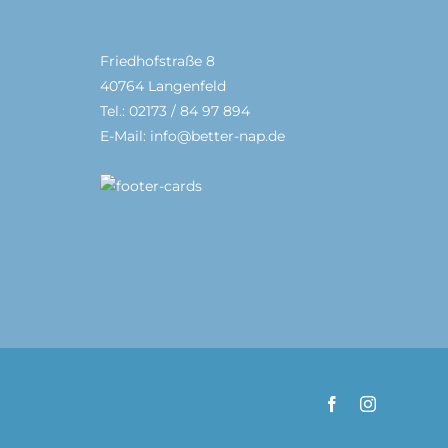
Friedhofstraße 8
40764 Langenfeld
Tel.: 02173 / 84 97 894
E-Mail: info@better-nap.de
Facebook
Instagram