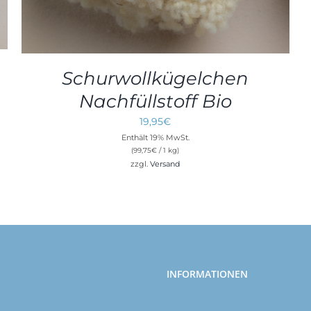
Schurwollkügelchen
Nachfüllstoff Bio
19,95
€
Enthält 19% MwSt.
(
99,75
€
/ 1 kg)
zzgl.
Versand
INFORMATIONEN