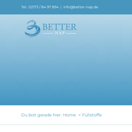
Zum
Tel.: 02173 / 84 97 894
|
info@better-nap.de
Inhalt
springen
Du bist gerade hier:
Home
Füllstoffe