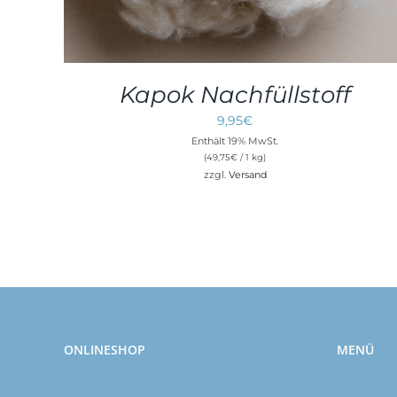
Kapok Nachfüllstoff
9,95
€
Enthält 19% MwSt.
(
49,75
€
/ 1 kg)
zzgl.
Versand
ONLINESHOP
MENÜ