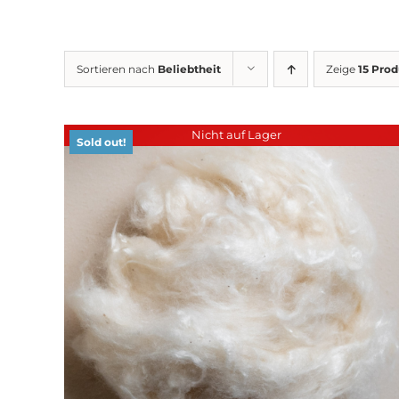
Sortieren nach
Beliebtheit
Zeige
15 Pro
Nicht auf Lager
Sold out!
DETAILS