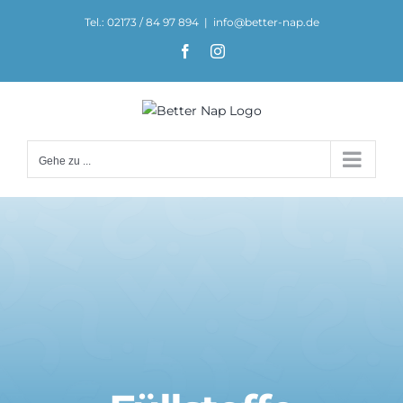
Zum
Tel.: 02173 / 84 97 894
|
info@better-nap.de
Inhalt
Facebook
Instagram
springen
Gehe zu ...