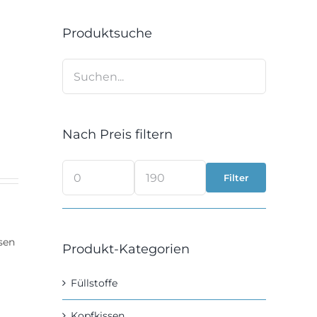
Produktsuche
Nach Preis filtern
Filter
Min.
Max.
Preis
Preis
sen
Produkt-Kategorien
Füllstoffe
Kopfkissen