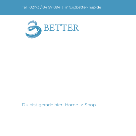
Zum
Tel.: 02173 / 84 97 894
|
info@better-nap.de
Inhalt
springen
Du bist gerade hier:
Home
Shop