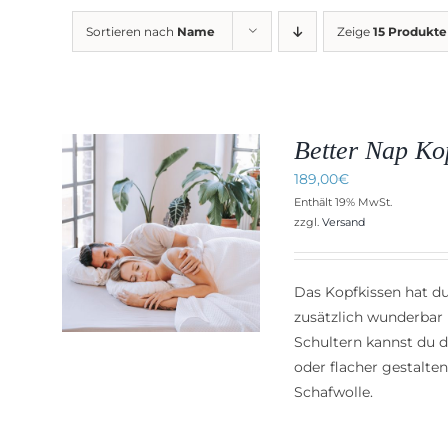
Sortieren nach
Name
Zeige
15 Produkte
Better Nap Ko
189,00
€
Enthält 19% MwSt.
zzgl.
Versand
NKORB
S
Das Kopfkissen hat du
zusätzlich wunderbar 
Schultern kannst du 
oder flacher gestalten
Schafwolle.