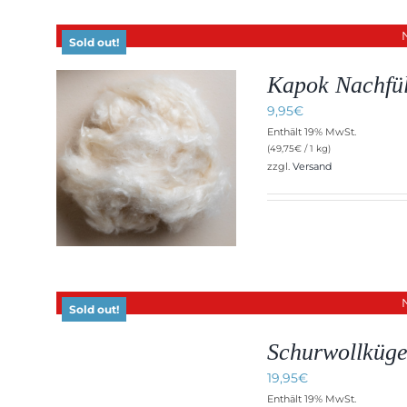
Sold out!
Kapok Nachfüll
9,95
€
Enthält 19% MwSt.
(
49,75
€
/ 1 kg)
zzgl.
Versand
Sold out!
Schurwollkügel
DETAILS
19,95
€
Enthält 19% MwSt.