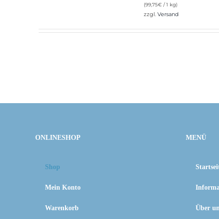
(
99,75
€
/ 1 kg)
zzgl.
Versand
ONLINESHOP
MENÜ
Shop
Startsei
Mein Konto
Informa
Warenkorb
Über u