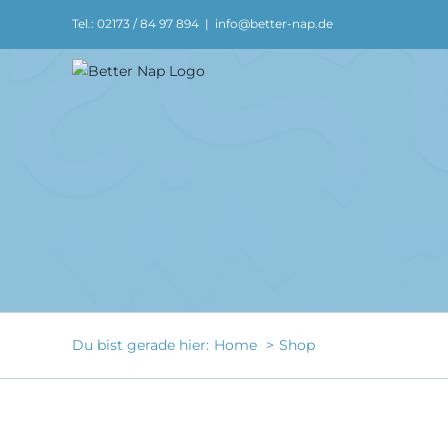
Zum
Tel.: 02173 / 84 97 894
|
info@better-nap.de
Inhalt
springen
Du bist gerade hier:
Home
Shop