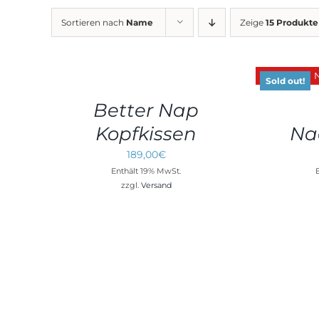
Sortieren nach
Name
Zeige
15 Produkte
Bewertet
IN
mit
5.00
von
DEN
5
DETAILS
Sold out!
WARENKORB
/
Better Nap
DETAILS
Kopfkissen
Nac
189,00
€
Enthält 19% MwSt.
zzgl.
Versand