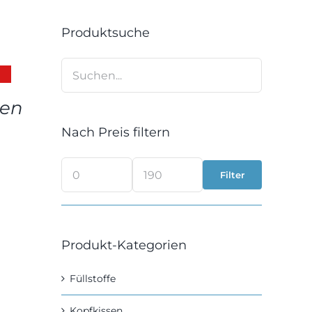
Produktsuche
hen
Nach Preis filtern
Filter
Min.
Max.
Preis
Preis
Produkt-Kategorien
Füllstoffe
Kopfkissen