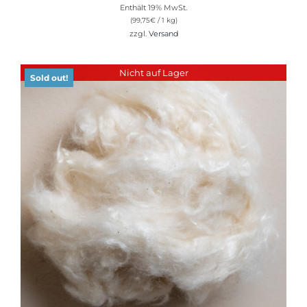
Enthält 19% MwSt.
(
99,75
€
/ 1 kg)
zzgl.
Versand
Nicht auf Lager
Sold out!