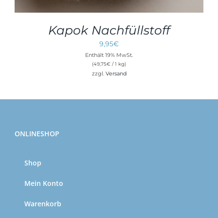
Kapok Nachfüllstoff
9,95
€
Enthält 19% MwSt.
(
49,75
€
/ 1 kg)
zzgl.
Versand
ONLINESHOP
Shop
Mein Konto
Warenkorb