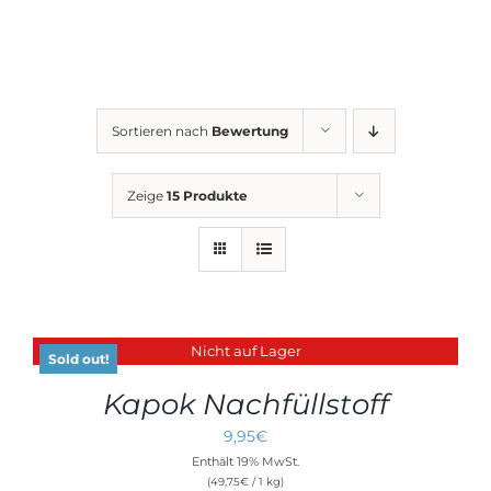
Sortieren nach
Bewertung
Zeige
15 Produkte
Nicht auf Lager
DETAILS
Sold out!
Kapok Nachfüllstoff
9,95
€
Enthält 19% MwSt.
(
49,75
€
/ 1 kg)