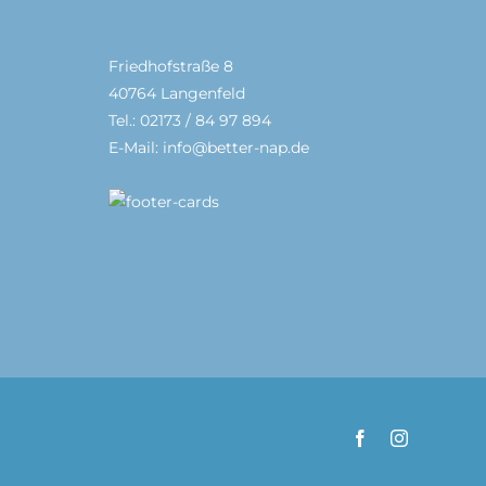
Friedhofstraße 8
40764 Langenfeld
Tel.: 02173 / 84 97 894
E-Mail: info@better-nap.de
Facebook
Instagram