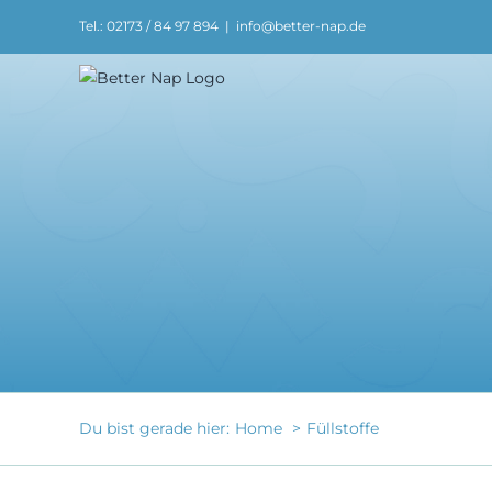
Zum
Tel.: 02173 / 84 97 894
|
info@better-nap.de
Inhalt
springen
Du bist gerade hier:
Home
Füllstoffe