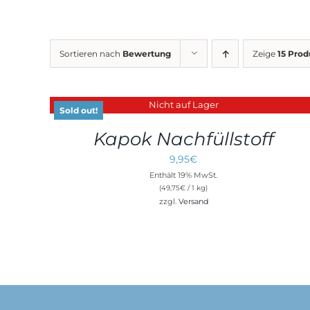
Sortieren nach
Bewertung
Zeige
15 Pro
Nicht auf Lager
DETAILS
Sold out!
Kapok Nachfüllstoff
9,95
€
Enthält 19% MwSt.
(
49,75
€
/ 1 kg)
zzgl.
Versand