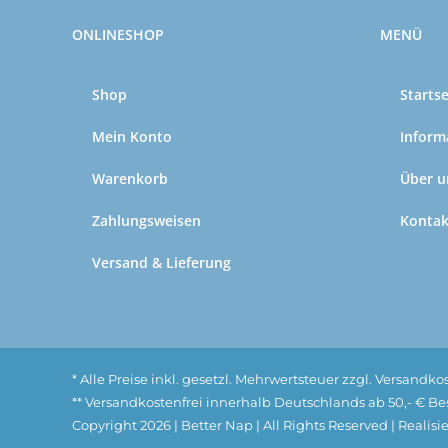
ONLINESHOP
MENÜ
Shop
Startse
Mein Konto
Inform
Warenkorb
Über u
Zahlungsweisen
Kontak
Versand & Lieferung
* Alle Preise inkl. gesetzl. Mehrwertsteuer zzgl. Versand
** Versandkostenfrei innerhalb Deutschlands ab 50,- € Bes
Copyright
2026 | Better Nap | All Rights Reserved | Realis