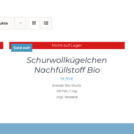
dukte
Nicht auf Lager
DETAILS
Sold out!
Schurwollkügelchen
Nachfüllstoff Bio
19,95
€
Enthält 19% MwSt.
(
99,75
€
/ 1 kg)
zzgl.
Versand