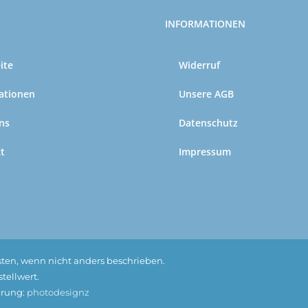
INFORMATIONEN
ite
Widerruf
ationen
Unsere AGB
ns
Datenschutz
t
Impressum
kosten, wenn nicht anders beschrieben.
tellwert.
ierung:
photodesignz